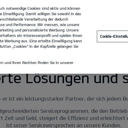
sch notwendige Cookies sind aktiv und können
e Einwilligung. Damit willigen Sie sowohl in das
 anschließende Verarbeitung der dadurch
se und Performance: Wir messen, wie unsere
th - Autohaus Temiz & Hocke GmbH
Tel. :
07152 - 357680
rketing und personalisierte Werbung: Unsere
rhaltens ein Interessenprofil und spielen Ihnen
Cookie-Einstel
e Werbung aus. Eine erteilte Einwilligung kann
utton „Cookies“ in der Kopfzeile gelangen Sie
n und Ihren Rechten finden Sie in unserer