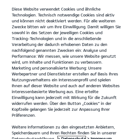
Diese Website verwendet Cookies und ähnliche
open
Technologien. Technisch notwendige Cookies sind aktiv
menu
und können nicht deaktiviert werden. Für alle weiteren
KONTAKT
Zwecke bitten wir um Ihre Einwilligung. Damit willigen Sie
sowohl in das Setzen der jeweiligen Cookies und
Tracking-Technologien und in die anschließende
Kia PBV Nutzfahrzeuge
Kontakt
Verarbeitung der dadurch erhobenen Daten zu den
nachfolgend genannten Zwecken ein: Analyse und
...
KIA PBV NUTZFAHRZEUGE
Performance: Wir messen, wie unsere Website genutzt
wird, um Inhalte und Funktionen zu verbessern.
Marketing und personalisierte Werbung: Unsere
Werbepartner und Dienstleister erstellen auf Basis Ihres
Nutzungsverhaltens ein Interessenprofil und spielen
Ihnen auf dieser Website und auch auf anderen Websites
interessenbasierte Werbung aus. Eine erteilte
Einwilligung kann jederzeit mit Wirkung für die Zukunft
widerrufen werden. Über den Button „Cookies“ in der
Kopfzeile gelangen Sie jederzeit zur Anpassung Ihrer
Präferenzen.
Weitere Informationen zu den eingesetzten Anbietern,
Speicherdauern und Ihren Rechten finden Sie in unserer
Datenschutzerklärung.
> Datenschutz
> Impressum