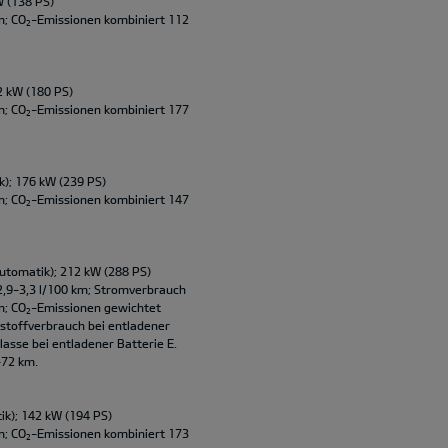
W (138 PS)
m; CO
-Emissionen kombiniert 112
2
2 kW (180 PS)
m; CO
-Emissionen kombiniert 177
2
); 176 kW (239 PS)
m; CO
-Emissionen kombiniert 147
2
utomatik); 212 kW (288 PS)
2,9-3,3 l/100 km; Stromverbrauch
m; CO
-Emissionen gewichtet
2
tstoffverbrauch bei entladener
lasse bei entladener Batterie E.
-72 km.
ik); 142 kW (194 PS)
m; CO
-Emissionen kombiniert 173
2