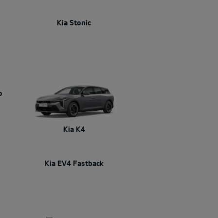
Kia Stonic
o
Kia K4
Kia EV4 Fastback