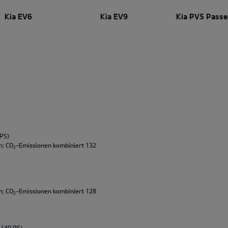
Kia EV6
Kia EV9
Kia PV5 Passe
 PS)
m; CO
-Emissionen kombiniert 132
2
m; CO
-Emissionen kombiniert 128
2
(140 PS)