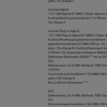
g/km. CO
-Klasse F.
2
Sorento Hybrid
1.6 T-GDI Hybrid AT AWD 7-Sitzer (Benzin, 
Kraftstoffverbrauch kombiniert 7 l/100 km;
CO
-Klasse F.
2
Sorento Plug-in Hybrid
1.6 T-GDI Plug-in Hybrid AT AWD 5-Sitzer (
Kraftstoffverbrauch gewichtet kombiniert 
gewichtet kombiniert 9,7 kWh/100 km; CO
2
g/km. CO
-Klasse B. Kraftstoffverbrauch be
2
l/100 km; CO
-Klasse bei entladener Batteri
2
Elektrische Reichweite (EAER)**** bis zu 55
EV2
Elektromotor, 61,0-kWh-Batterie, FWD (Str
(135 PS)
Stromverbrauch kombiniert 15,9 kWh/100 k
g/km; CO2-Klasse A.
Bis zu 426 km Reichweite.****
EV3
Elektromotor, 81,4-kWh-Batterie, FWD (Str
PS)
Stromverbrauch kombiniert 16,2 kWh/100 