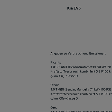
Kia EV5
Angaben zu Verbrauch und Emissionen:
Picanto
1.0 GDI AMT (Benzin/Automatik); 50 kW (68
Kraftstoffverbrauch kombiniert 5,8 l/100 k
g/km. CO
-Klasse D.
2
Stonic
1.0 T-GDI (Benzin, Manuell); 74 kW (100 PS)
Kraftstoffverbrauch kombiniert 5,7 l/100 k
g/km. CO
-Klasse D.
2
Ceed
1.5 T-GDI DCT (Benzin, Automatik); 103 kW 