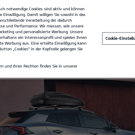
sch notwendige Cookies sind aktiv und können
e Einwilligung. Damit willigen Sie sowohl in das
 anschließende Verarbeitung der dadurch
se und Performance: Wir messen, wie unsere
th - Autohaus Temiz & Hocke GmbH
Tel. :
07152 - 357680
rketing und personalisierte Werbung: Unsere
rhaltens ein Interessenprofil und spielen Ihnen
Cookie-Einstel
e Werbung aus. Eine erteilte Einwilligung kann
utton „Cookies“ in der Kopfzeile gelangen Sie
n und Ihren Rechten finden Sie in unserer