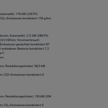
Automatik); 176 kW (239 PS)
 CO
-Emissionen kombiniert 159 g/km.
2
Benzin, Automatik); 212 kW (288 PS)
3,9 l/100 km; Stromverbrauch
-Emissionen gewichtet kombiniert 87
i entladener Batterie kombiniert 7,2
e F.
 km.
om, Reduktionsgetriebe); 99,5 kW
m; CO2-Emissionen kombiniert 0
om, Reduktionsgetriebe); 150 kW (204
km; CO
-Emissionen kombiniert 0
2