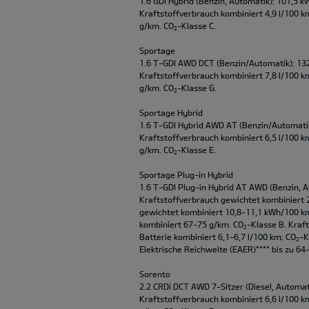
1.6 GDI Hybrid (Benzin, Automatik); 101,5 k
Kraftstoffverbrauch kombiniert 4,9 l/100 k
g/km. CO
-Klasse C.
2
Sportage
1.6 T-GDI AWD DCT (Benzin/Automatik); 13
Kraftstoffverbrauch kombiniert 7,8 l/100 k
g/km. CO
-Klasse G.
2
Sportage Hybrid
1.6 T-GDI Hybrid AWD AT (Benzin/Automatik
Kraftstoffverbrauch kombiniert 6,5 l/100 k
g/km. CO
-Klasse E.
2
Sportage Plug-in Hybrid
1.6 T-GDI Plug-in Hybrid AT AWD (Benzin, A
Kraftstoffverbrauch gewichtet kombiniert 
gewichtet kombiniert 10,8-11,1 kWh/100 k
kombiniert 67-75 g/km. CO
-Klasse B. Kraf
2
Batterie kombiniert 6,1-6,7 l/100 km; CO
-K
2
Elektrische Reichweite (EAER)**** bis zu 64
Sorento
2.2 CRDi DCT AWD 7-Sitzer (Diesel, Automat
Kraftstoffverbrauch kombiniert 6,6 l/100 k